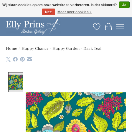
Wij slaan cookies op om onze website te verbeteren. Is dat akkoord?
Ja
Nee
Meer over cookies »
Let op: gewijzigde openingstijden!
Verlanglijst
Winkelwag
Home
/
Happy Chance - Happy Garden - Dark Teal
Product image slideshow Items