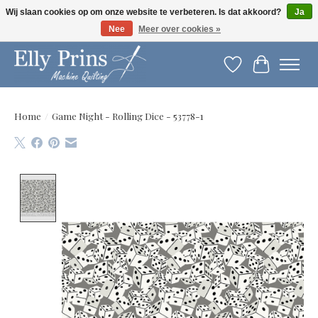
Wij slaan cookies op om onze website te verbeteren. Is dat akkoord?
Ja
Nee
Meer over cookies »
Let op: gewijzigde openingstijden!
Verlanglijst
Winkelwag
Home
/
Game Night - Rolling Dice - 53778-1
Product image slideshow Items