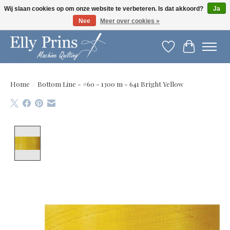
Wij slaan cookies op om onze website te verbeteren. Is dat akkoord?
Ja
Nee
Meer over cookies »
Let op: gewijzigde openingstijden!
Verlanglijst
Winkelwag
Home
/
Bottom Line - #60 - 1300 m - 641 Bright Yellow
Product image slideshow Items