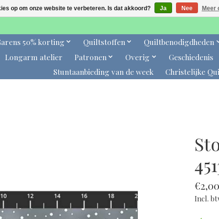
kies op om onze website te verbeteren. Is dat akkoord?
Ja
Nee
Meer 
arens 50% korting
Quiltstoffen
Quiltbenodigdheden
Longarm atelier
Patronen
Overig
Geschiedenis
Stuntaanbieding van de week
Christelijke Qui
Sto
451
€2,0
Incl. b