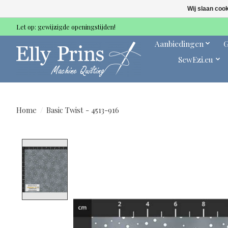
Wij slaan coo
Let op: gewijzigde openingstijden!
Aanbiedingen
G
SewEzi.eu
Home
/
Basic Twist - 4513-916
Product image slideshow Items