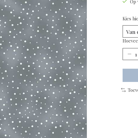
Op 
Kies hi
Hoevee
Toev