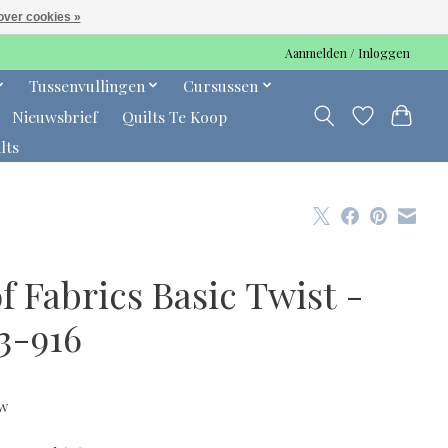
over cookies »
Aanmelden / Inloggen
Tussenvullingen
Cursussen
Nieuwsbrief
Quilts Te Koop
lts
f Fabrics Basic Twist -
3-916
0
tw