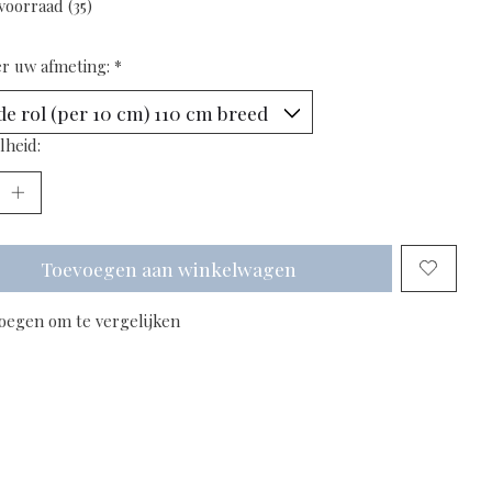
voorraad (35)
er uw afmeting:
*
lheid:
Toevoegen aan winkelwagen
oegen om te vergelijken