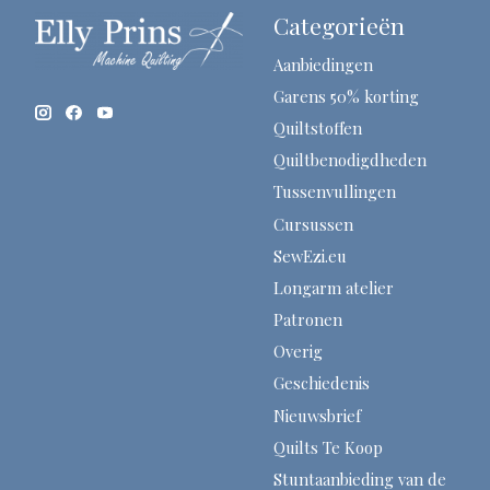
Categorieën
Aanbiedingen
Garens 50% korting
Quiltstoffen
Quiltbenodigdheden
Tussenvullingen
Cursussen
SewEzi.eu
Longarm atelier
Patronen
Overig
Geschiedenis
Nieuwsbrief
Quilts Te Koop
Stuntaanbieding van de