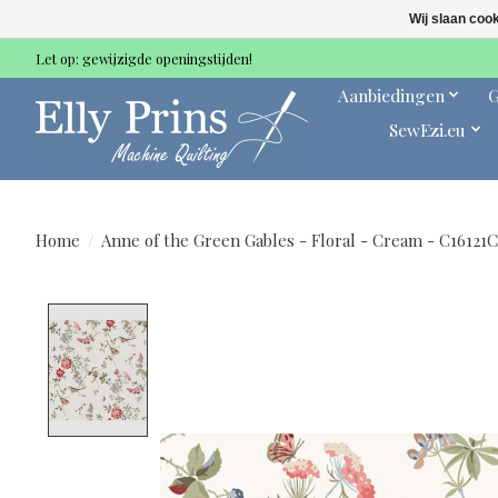
Wij slaan coo
Let op: gewijzigde openingstijden!
Aanbiedingen
G
SewEzi.eu
Home
/
Anne of the Green Gables - Floral - Cream - C16121C
Product image slideshow Items