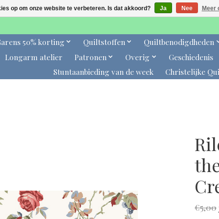
kies op om onze website te verbeteren. Is dat akkoord?
Ja
Nee
Meer 
arens 50% korting
Quiltstoffen
Quiltbenodigdheden
Longarm atelier
Patronen
Overig
Geschiedenis
Stuntaanbieding van de week
Christelijke Qui
Ri
the
Cr
€5,00