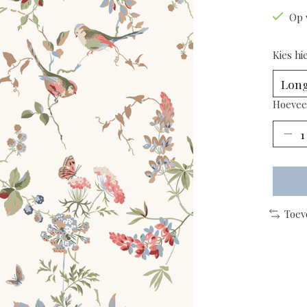
Op 
Kies hi
Hoevee
Toev