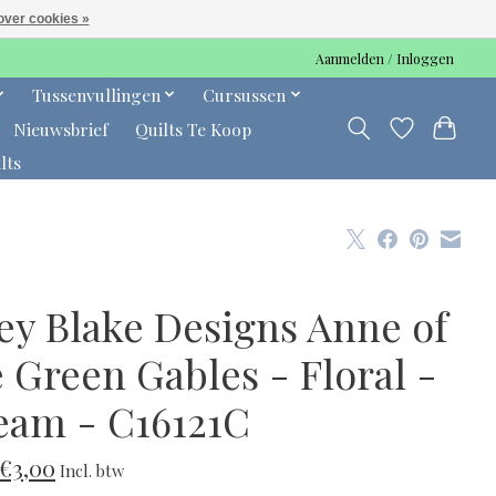
over cookies »
Aanmelden / Inloggen
Tussenvullingen
Cursussen
Nieuwsbrief
Quilts Te Koop
lts
ley Blake Designs Anne of
 Green Gables - Floral -
eam - C16121C
€3,00
Incl. btw