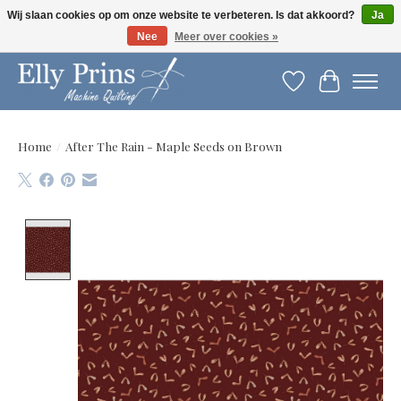
Wij slaan cookies op om onze website te verbeteren. Is dat akkoord?
Ja
Nee
Meer over cookies »
Let op: gewijzigde openingstijden!
Verlanglijst
Winkelwag
Home
/
After The Rain - Maple Seeds on Brown
Product image slideshow Items