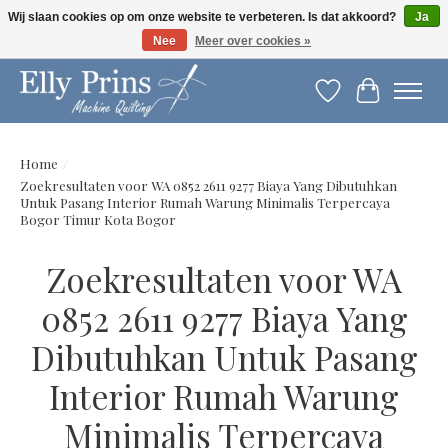
Wij slaan cookies op om onze website te verbeteren. Is dat akkoord?
Ja
Nee
Meer over cookies »
Let op: gewijzigde openingstijden!
Verlanglijst
Winkelwag
Home
/
Zoekresultaten voor WA 0852 2611 9277 Biaya Yang Dibutuhkan
Untuk Pasang Interior Rumah Warung Minimalis Terpercaya
Bogor Timur Kota Bogor
Zoekresultaten voor WA
0852 2611 9277 Biaya Yang
Dibutuhkan Untuk Pasang
Interior Rumah Warung
Minimalis Terpercaya