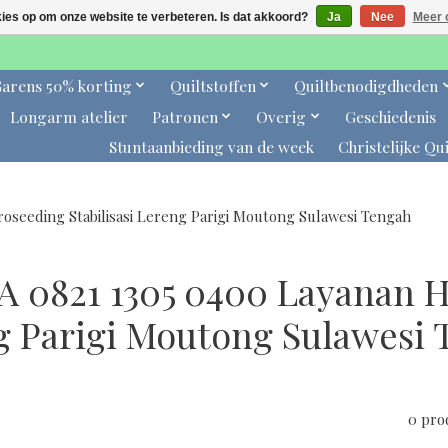
kies op om onze website te verbeteren. Is dat akkoord?
Ja
Nee
Meer 
arens 50% korting
Quiltstoffen
Quiltbenodigdheden
Longarm atelier
Patronen
Overig
Geschiedenis
Stuntaanbieding van de week
Christelijke Qui
oseeding Stabilisasi Lereng Parigi Moutong Sulawesi Tengah
A 0821 1305 0400 Layanan Hi
g Parigi Moutong Sulawesi 
0 pro