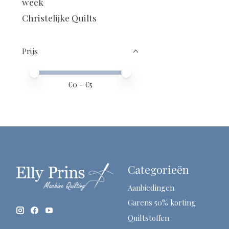
week
Christelijke Quilts
Prijs
Minimale prijswaarde
Price maximum value
€
0
- €
5
Categorieën
Aanbiedingen
Garens 50% korting
Quiltstoffen