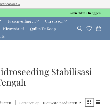
over cookies »
Aanmelden / Inloggen
Tussenvullingen
Cursussen
Nieuwsbrief
Quilts Te Koop
lts
droseeding Stabilisasi
Tengah
ducten
Sorteren op
Nieuwste producten