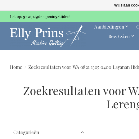
Wij slaan coo
Let op: gewijzigde openingstijden!
Aanbiedingen
G
SewEzi.eu
Home
/
Zoekresultaten voor WA 0821 1305 0400 Layanan Hidr
Zoekresultaten voor W
Leren
Categorieën